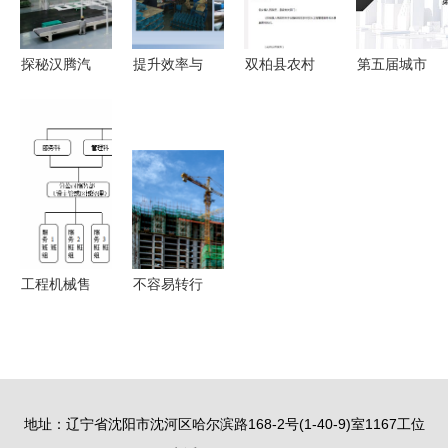
探秘汉腾汽
提升效率与
双柏县农村
第五届城市
车产业园
安全 工厂
饮水工程管
工程与管理
以高标准筑
车间5S改
理服务与收
科学国际会
品质，软件
善案例全景
费系统的数
议
开发赋能制
解析
字化解决方
（ICUEMS
造升级
案
2024）下
的软件开发
探讨
工程机械售
不容易转行
后服务管理
的大学专业
的优化策略
盘点！专业
与工程管理
性强，工作
服务的融合
对口率高
地址：辽宁省沈阳市沈河区哈尔滨路168-2号(1-40-9)室1167工位
——软件开