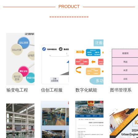
PRODUCT
----------------
输变电工程
信创工程服
数字化赋能
图书管理系
造价管理软
务与工程管
工程项目管
统的需求分
件 提升工
理服务的融
理软件在监
析与软件工
程管理服务
合路径分析
理服务中的
程实践
的利器
战略价值与
实施路径